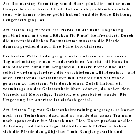
Am Donnerstag Vormittag stand Hans pünktlich mit seinem
Hänger bei uns, beide Pferde ließen sich problemlos einladen
(was wir immer wieder geübt haben) und die Reise Richtung
Lengenfeld ging los.
Am ersten Tag wurden die Pferde an die neue Umgebung
gewöhnt und mit dem „Rücken fit Platz“ konfrontiert. Durch
die unterschiedlichen Baumstämme mussten die Pferde
dementsprechend auch ihre Füße koordinieren.
Bei besten Wetterbedingungen unternahmen wir am zweiten
Tag nachmittags einen wunderschönen Ausritt mit Hans in
den Wäldern rund um Lengenfeld. Unsere Pferde und wir
selbst wurden gefordert, die verschiedenen „Hindernisse“ und
auch arbeitende Forstarbeiter mit Traktor und Seilwinde,
gelassen zu meistern. Wie durch einen Zufall hatten wir
vormittags an der Gelassenheit üben können, da neben dem
Viereck mit Motorsäge, Traktor, etc gearbeitet wurde. Die
Umgebung für Ausritte ist einfach genial.
Am dritten Tag war Gelassenheitstraining angesagt, es kamen
noch vier Teilnehmer dazu und so wurde das ganze Training
noch spannender für Mensch und Tier. Unter professioneller
Anleitung und tatkräftiger Mithilfe des NPT-Teams haben
sich die Pferde den „Objekten“ mit Neugier gestellt und